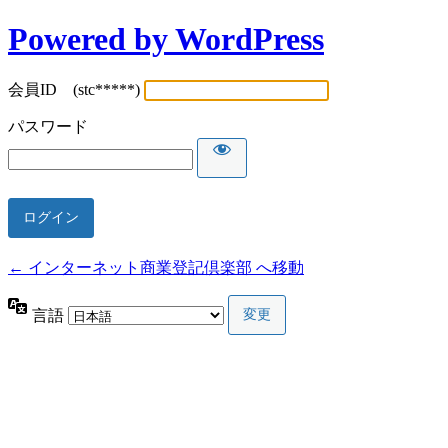
Powered by WordPress
会員ID (stc*****)
パスワード
← インターネット商業登記倶楽部 へ移動
言語