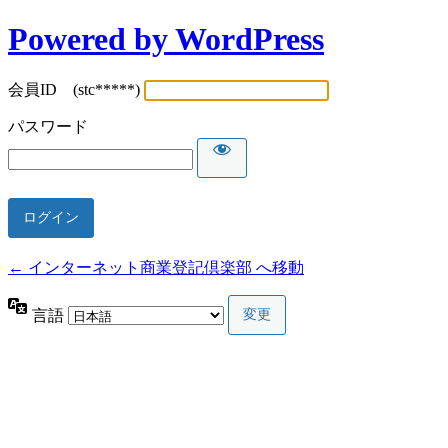
Powered by WordPress
会員ID (stc*****)
パスワード
← インターネット商業登記倶楽部 へ移動
言語