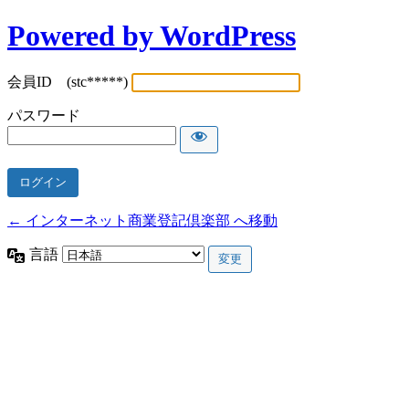
Powered by WordPress
会員ID (stc*****)
パスワード
← インターネット商業登記倶楽部 へ移動
言語