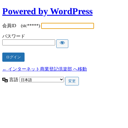
Powered by WordPress
会員ID (stc*****)
パスワード
← インターネット商業登記倶楽部 へ移動
言語