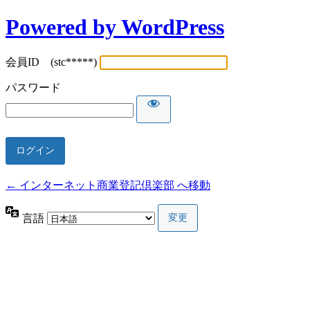
Powered by WordPress
会員ID (stc*****)
パスワード
← インターネット商業登記倶楽部 へ移動
言語