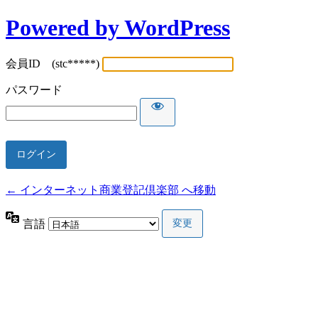
Powered by WordPress
会員ID (stc*****)
パスワード
← インターネット商業登記倶楽部 へ移動
言語