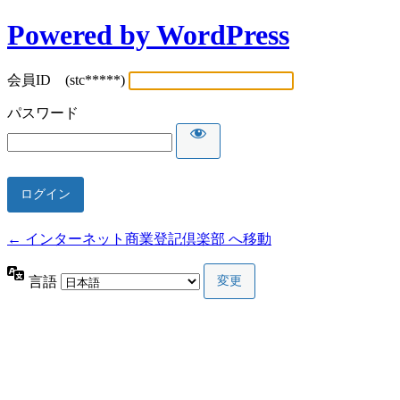
Powered by WordPress
会員ID (stc*****)
パスワード
← インターネット商業登記倶楽部 へ移動
言語