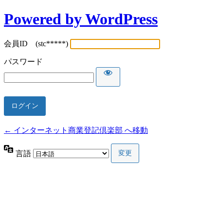
Powered by WordPress
会員ID (stc*****)
パスワード
← インターネット商業登記倶楽部 へ移動
言語