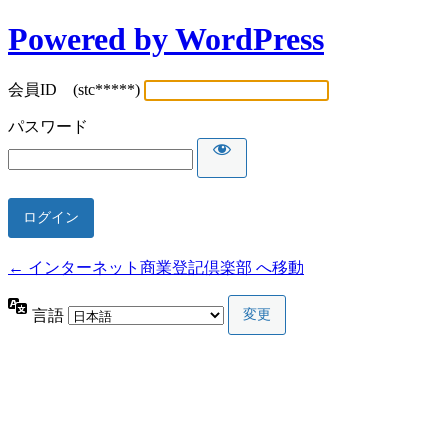
Powered by WordPress
会員ID (stc*****)
パスワード
← インターネット商業登記倶楽部 へ移動
言語