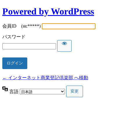
Powered by WordPress
会員ID (stc*****)
パスワード
← インターネット商業登記倶楽部 へ移動
言語