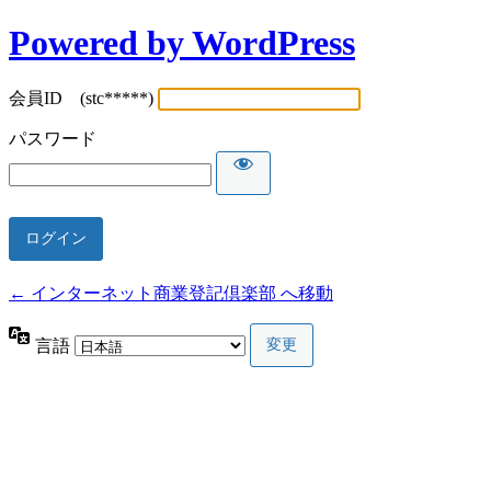
Powered by WordPress
会員ID (stc*****)
パスワード
← インターネット商業登記倶楽部 へ移動
言語