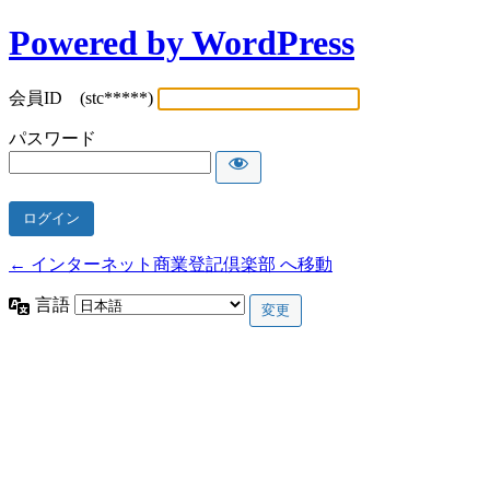
Powered by WordPress
会員ID (stc*****)
パスワード
← インターネット商業登記倶楽部 へ移動
言語