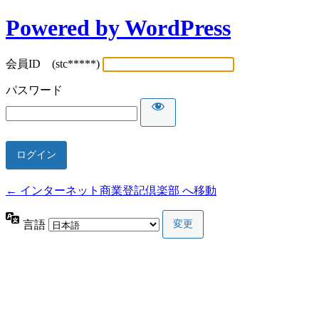
Powered by WordPress
会員ID (stc*****)
パスワード
← インターネット商業登記倶楽部 へ移動
言語