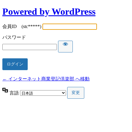
Powered by WordPress
会員ID (stc*****)
パスワード
← インターネット商業登記倶楽部 へ移動
言語