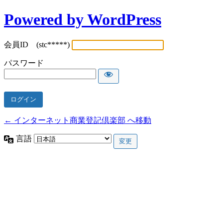
Powered by WordPress
会員ID (stc*****)
パスワード
← インターネット商業登記倶楽部 へ移動
言語