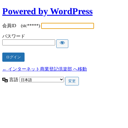
Powered by WordPress
会員ID (stc*****)
パスワード
← インターネット商業登記倶楽部 へ移動
言語