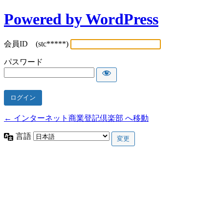
Powered by WordPress
会員ID (stc*****)
パスワード
← インターネット商業登記倶楽部 へ移動
言語