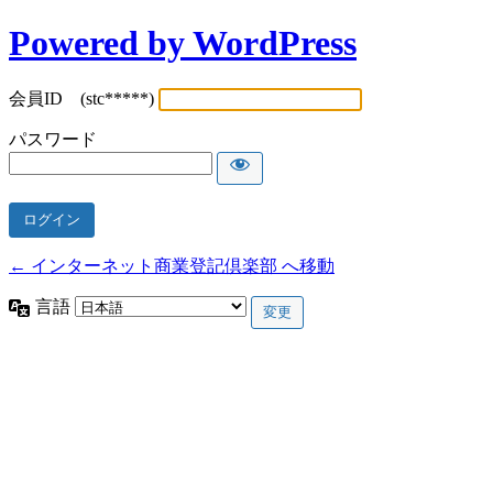
Powered by WordPress
会員ID (stc*****)
パスワード
← インターネット商業登記倶楽部 へ移動
言語