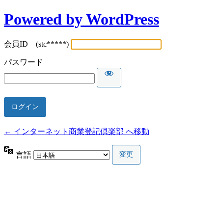
Powered by WordPress
会員ID (stc*****)
パスワード
← インターネット商業登記倶楽部 へ移動
言語