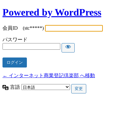
Powered by WordPress
会員ID (stc*****)
パスワード
← インターネット商業登記倶楽部 へ移動
言語