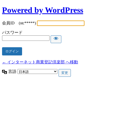
Powered by WordPress
会員ID (stc*****)
パスワード
← インターネット商業登記倶楽部 へ移動
言語