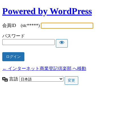
Powered by WordPress
会員ID (stc*****)
パスワード
← インターネット商業登記倶楽部 へ移動
言語