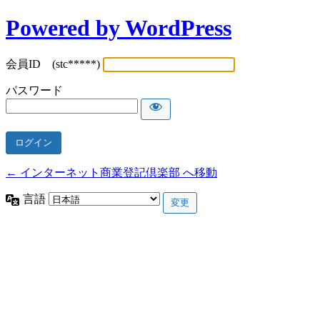
Powered by WordPress
会員ID (stc*****)
パスワード
← インターネット商業登記倶楽部 へ移動
言語