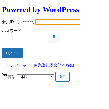
Powered by WordPress
会員ID (stc*****)
パスワード
← インターネット商業登記倶楽部 へ移動
言語