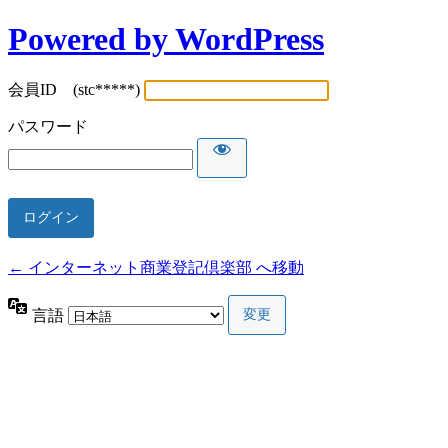
Powered by WordPress
会員ID (stc*****)
パスワード
← インターネット商業登記倶楽部 へ移動
言語