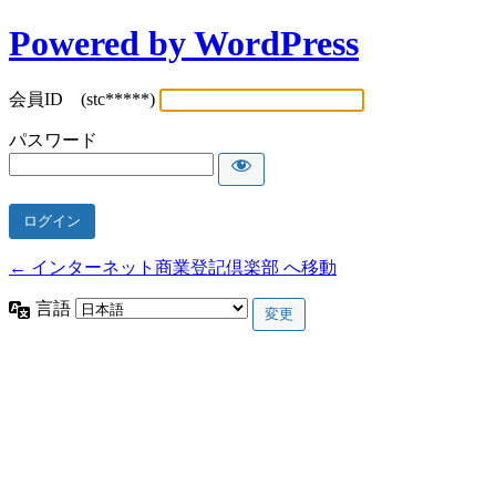
Powered by WordPress
会員ID (stc*****)
パスワード
← インターネット商業登記倶楽部 へ移動
言語