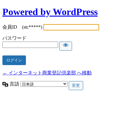
Powered by WordPress
会員ID (stc*****)
パスワード
← インターネット商業登記倶楽部 へ移動
言語