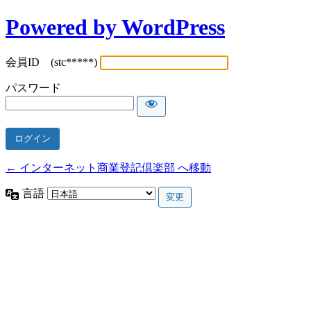
Powered by WordPress
会員ID (stc*****)
パスワード
← インターネット商業登記倶楽部 へ移動
言語