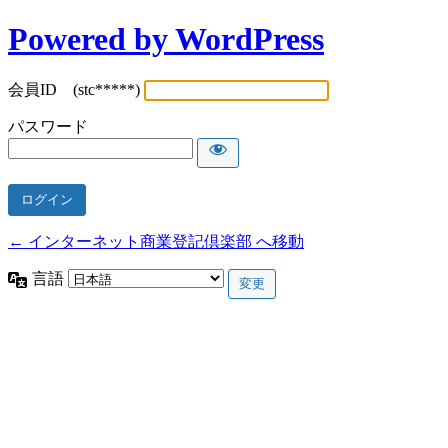
Powered by WordPress
会員ID (stc*****)
パスワード
← インターネット商業登記倶楽部 へ移動
言語