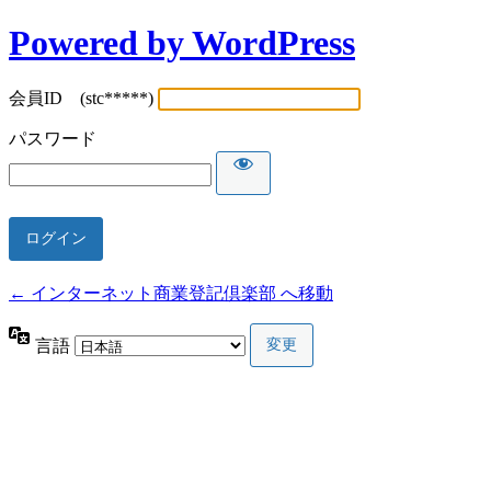
Powered by WordPress
会員ID (stc*****)
パスワード
← インターネット商業登記倶楽部 へ移動
言語