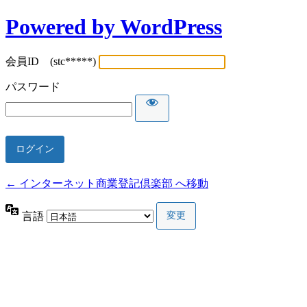
Powered by WordPress
会員ID (stc*****)
パスワード
← インターネット商業登記倶楽部 へ移動
言語