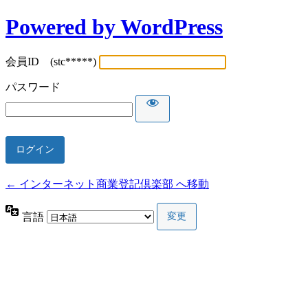
Powered by WordPress
会員ID (stc*****)
パスワード
← インターネット商業登記倶楽部 へ移動
言語