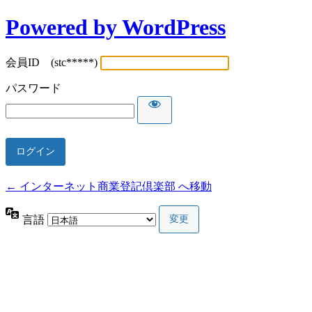
Powered by WordPress
会員ID (stc*****)
パスワード
← インターネット商業登記倶楽部 へ移動
言語