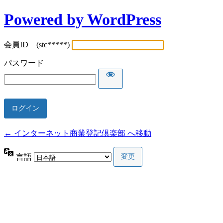
Powered by WordPress
会員ID (stc*****)
パスワード
← インターネット商業登記倶楽部 へ移動
言語