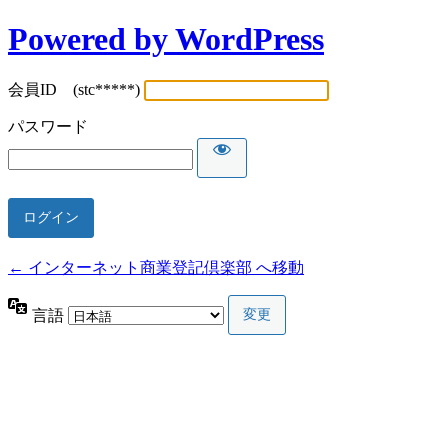
Powered by WordPress
会員ID (stc*****)
パスワード
← インターネット商業登記倶楽部 へ移動
言語