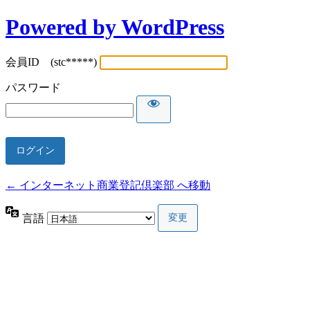
Powered by WordPress
会員ID (stc*****)
パスワード
← インターネット商業登記倶楽部 へ移動
言語