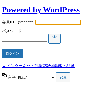
Powered by WordPress
会員ID (stc*****)
パスワード
← インターネット商業登記倶楽部 へ移動
言語