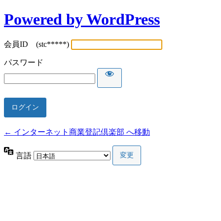
Powered by WordPress
会員ID (stc*****)
パスワード
← インターネット商業登記倶楽部 へ移動
言語