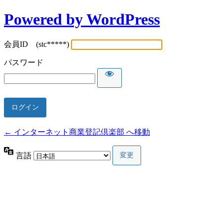
Powered by WordPress
会員ID (stc*****)
パスワード
← インターネット商業登記倶楽部 へ移動
言語