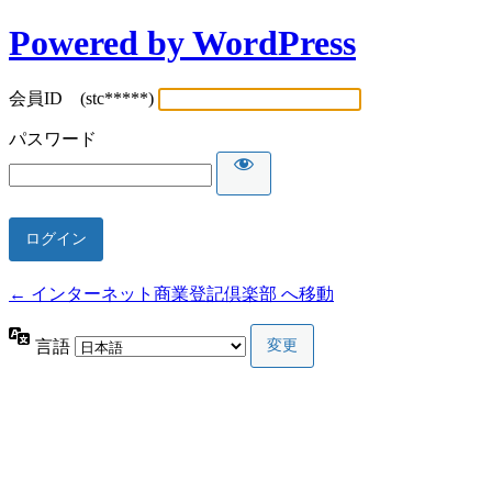
Powered by WordPress
会員ID (stc*****)
パスワード
← インターネット商業登記倶楽部 へ移動
言語