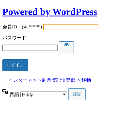
Powered by WordPress
会員ID (stc*****)
パスワード
← インターネット商業登記倶楽部 へ移動
言語