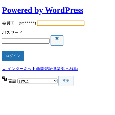
Powered by WordPress
会員ID (stc*****)
パスワード
← インターネット商業登記倶楽部 へ移動
言語