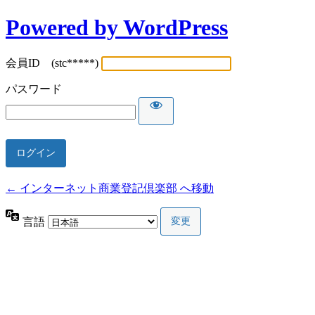
Powered by WordPress
会員ID (stc*****)
パスワード
← インターネット商業登記倶楽部 へ移動
言語