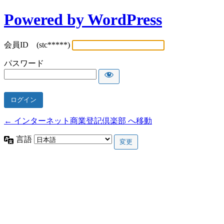
Powered by WordPress
会員ID (stc*****)
パスワード
← インターネット商業登記倶楽部 へ移動
言語