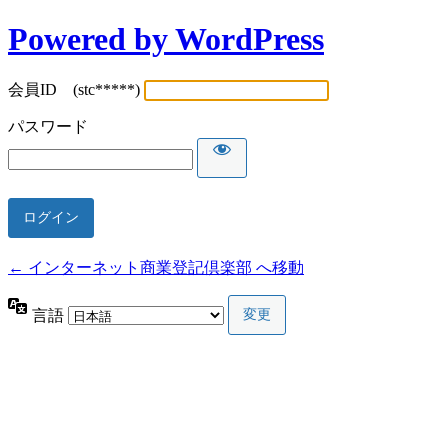
Powered by WordPress
会員ID (stc*****)
パスワード
← インターネット商業登記倶楽部 へ移動
言語