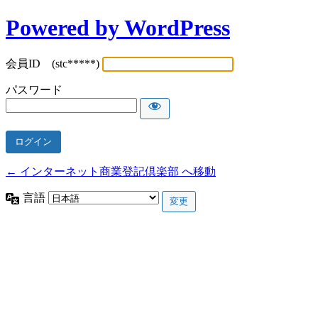
Powered by WordPress
会員ID (stc*****)
パスワード
← インターネット商業登記倶楽部 へ移動
言語