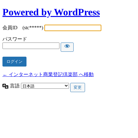
Powered by WordPress
会員ID (stc*****)
パスワード
← インターネット商業登記倶楽部 へ移動
言語