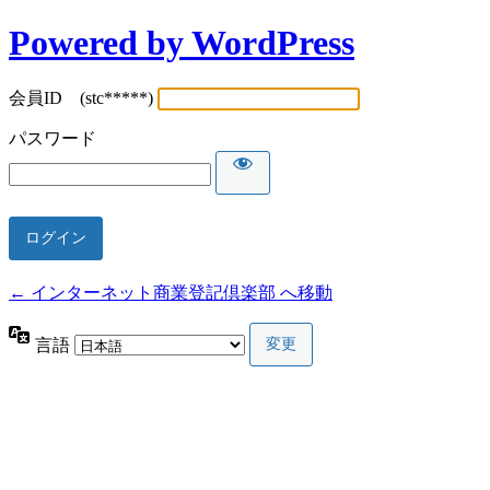
Powered by WordPress
会員ID (stc*****)
パスワード
← インターネット商業登記倶楽部 へ移動
言語