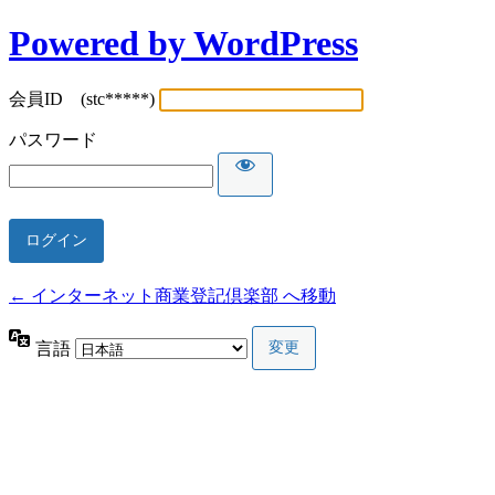
Powered by WordPress
会員ID (stc*****)
パスワード
← インターネット商業登記倶楽部 へ移動
言語