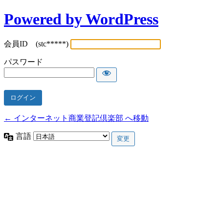
Powered by WordPress
会員ID (stc*****)
パスワード
← インターネット商業登記倶楽部 へ移動
言語